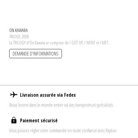
ON KAWARA
TRILOGY
, 2008
La TRILOGY d'On Kawara se compose de I GOT UP, I WENT et I MET.
DEMANDE D'INFORMATIONS
Livraison assurée via Fedex
Nous livrons dans le monde entier via des transporteurs spécialisés
Paiement sécurisé
Vous pouvez régler votre commande en toute confiance avec Paybox