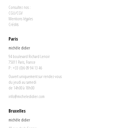
Consultez nos :
CGU/CGV
Mentions légales
Crédits
Paris
michèle didier
94 boulevard Richard Lenoir
75011 Paris, France
P : +33 (0)6 09 94 13 46
Ouvert uniquement sur rendez-vous
du jeudi au samedi
de 14h00 à 18h00
info@micheledidier.com
Bruxelles
michèle didier