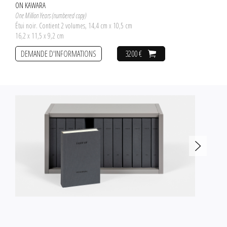
ON KAWARA
One Million Years (numbered copy)
Étui noir. Contient 2 volumes, 14,4 cm x 10,5 cm
16,2 x 11,5 x 9,2 cm
DEMANDE D'INFORMATIONS
3200 €