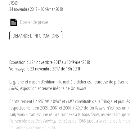
I READ
24 novembre 2017 - 10 février 2018
Dossier de presse
DEMANDE D'INFORMATIONS
Exposition du 24 novembre 2017 au 10 février 2018
Vernissage le 23 novembre 2017 de 18h à 21h
La galerie et maison d'édition mfc-michèle didier est heureuse de présenter
I READ
, exposition et œuvre inédite de On Kawara.
Contrairement à
I GOT UP
,
I WENT
et
I MET
constitutifs de la Trilogie et publiés
respectivement en 2008, 2007 et 2004,
I READ
de On Kawara n'est pas un «
daily work » mais est une œuvre connexe à la
Today Series
, œuvre regroupant
l'ensemble des
Date Painting
s réalisées de 1966 jusqu'à la veille de la mort
de l'artiste survenue en 2014.