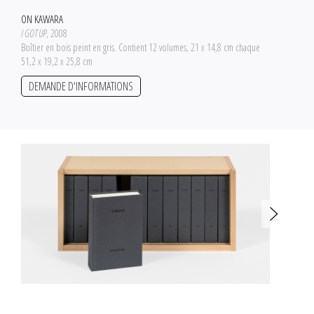
ON KAWARA
I GOT UP
, 2008
Boîtier en bois peint en gris. Contient 12 volumes, 21 x 14,8 cm chaque
51,2 x 19,2 x 25,8 cm
DEMANDE D'INFORMATIONS