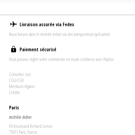
Livraison assurée via Fedex
Nous livrons dans le monde entier via des transporteurs spécialisés
Paiement sécurisé
Vous pouvez régler votre commande en toute confiance avec Paybox
Consultez nos :
CGU/CGV
Mentions légales
Crédits
Paris
michèle didier
94 boulevard Richard Lenoir
75011 Paris, France