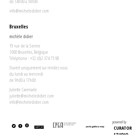
de 14h00 à 18h00
info@micheledidier.com
Bruxelles
michèle didier
19 rue de la Senne
1000 Bruxelles, Belgique
Téléphone : +32 (0)2 374 75 98
Ouvert uniquement sur rendez-vous
du lundi au mercredi
de 9h00 à 17h00
Juliette Cavenaile
juliette@micheledidier.com
info@micheledidier.com
powered by
CURATOR
STUDIO