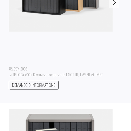
TRILOGY
, 2008
La TRILOGY d'On Kawara se compose de I GOT UP, I WENT et I MET.
DEMANDE D'INFORMATIONS