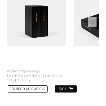
One Million Years (numbered copy)
Étui noir. Contient 2 volumes, 14,4 cm x 10,5 cm
16,2 x 11,5 x 9,2 cm
DEMANDE D'INFORMATIONS
3200 €