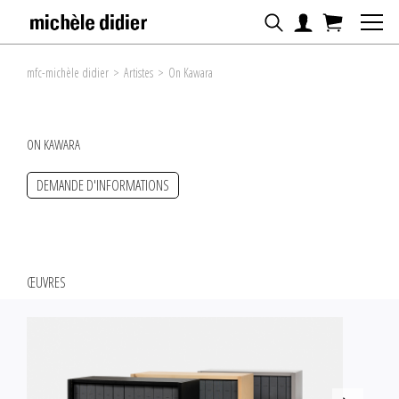
mfc-michèle didier
>
Artistes
>
On Kawara
ON KAWARA
DEMANDE D'INFORMATIONS
ŒUVRES