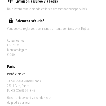
Livraison assurée via Fedex
Nous livrons dans le monde entier via des transporteurs spécialisés
Paiement sécurisé
Vous pouvez régler votre commande en toute confiance avec Paybox
Consultez nos :
CGU/CGV
Mentions légales
Crédits
Paris
michèle didier
94 boulevard Richard Lenoir
75011 Paris, France
P : +33 (0)6 09 94 13 46
Ouvert uniquement sur rendez-vous
du jeudi au samedi