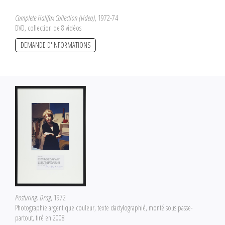
Complete Halifax Collection (video)
, 1972-74
DVD, collection de 8 vidéos
DEMANDE D'INFORMATIONS
Posturing: Drag
, 1972
Photographie argentique couleur, texte dactylographié, monté sous passe-
partout, tiré en 2008