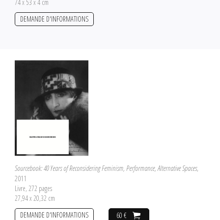
74 x 53 x 4 cm
DEMANDE D'INFORMATIONS
Sourcebook: 40 Years of Reconsidering Feminism, Performance, Alternative Spaces
,
2011
Livre, 272 pages
27,94 x 20,32 cm
DEMANDE D'INFORMATIONS
60 €