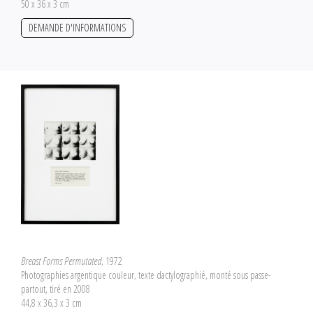
50 x 36 x 3 cm
DEMANDE D'INFORMATIONS
Breast Forms Permutated
, 1972
Photographies argentique couleur, texte dactylographié, monté sous passe-
partout, tiré en 2008
44,8 x 36,3 x 3 cm