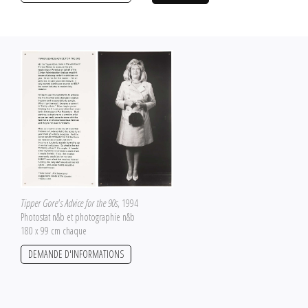
Tipper Gore's Advice for the 90s
, 1994
Photostat n&b et photographie n&b
180 x 99 cm chaque
DEMANDE D'INFORMATIONS