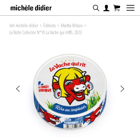
mfc-michèle didier
>
Éditions
>
Martha Wilson
>
La Boîte Collector N°10 La Vache qui rit®, 2023