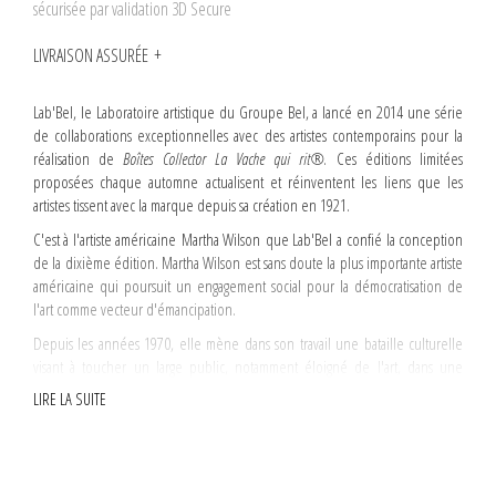
sécurisée par validation 3D Secure
LIVRAISON ASSURÉE
Lab'Bel, le Laboratoire artistique du Groupe Bel, a lancé en 2014 une série
de collaborations exceptionnelles avec des artistes contemporains pour la
réalisation de
Boîtes Collector La Vache qui rit®
. Ces éditions limitées
proposées chaque automne actualisent et réinventent les liens que les
artistes tissent avec la marque depuis sa création en 1921.
C'est à l'artiste américaine Martha Wilson que Lab'Bel a confié la conception
de la dixième édition. Martha Wilson est sans doute la plus importante artiste
américaine qui poursuit un engagement social pour la démocratisation de
l'art comme vecteur d'émancipation.
Depuis les années 1970, elle mène dans son travail une bataille culturelle
visant à toucher un large public, notamment éloigné de l'art, dans une
démarche de diffusion comparable à celle que Lab'Bel a imaginé pour le
LIRE LA SUITE
projet de la Boîte Collector.
« On demande aux femmes d'être belles et leur valeur est déterminée par
leur beauté », déclare Martha Wilson dans le film d'Eric Darmon
spécialement réalisé pour l'occasion. En maquillant La Vache qui rit® pour