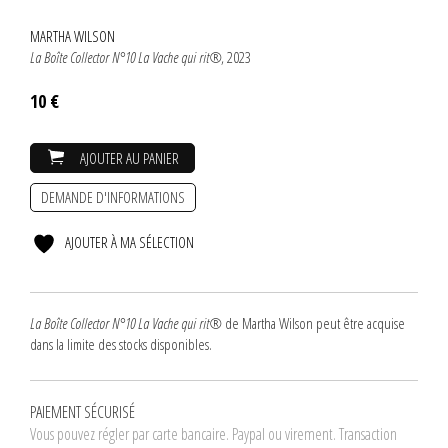
MARTHA WILSON
La Boîte Collector N°10 La Vache qui rit®
, 2023
10 €
AJOUTER AU PANIER
DEMANDE D'INFORMATIONS
AJOUTER À MA SÉLECTION
La Boîte Collector N°10 La Vache qui rit®
de Martha Wilson peut être acquise
dans la limite des stocks disponibles.
PAIEMENT SÉCURISÉ
Vous pouvez régler par carte bancaire. Paypal ou virement. Transaction