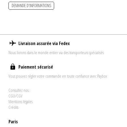
DEMANDE D'INFORMATIONS
Livraison assurée via Fedex
Nous livrons dans le monde entier via des transporteurs spécialisés
Paiement sécurisé
Vous pouvez régler votre commande en toute confiance avec Paybox
Consultez nos :
CGU/CGV
Mentions légales
Crédits
Paris