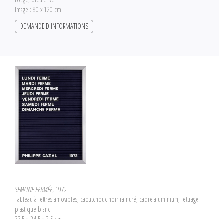
Image : 80 x 120 cm
DEMANDE D'INFORMATIONS
SEMAINE FERMÉE
, 1972
Tableau à lettres amovibles, caoutchouc noir rainuré, cadre aluminium, lettrage
plastique blanc
33,5 x 24,5 x 2,5 cm