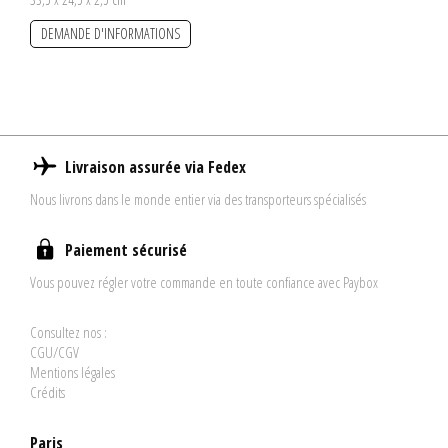
DEMANDE D'INFORMATIONS
Livraison assurée via Fedex
Nous livrons dans le monde entier via des transporteurs spécialisés
Paiement sécurisé
Vous pouvez régler votre commande en toute confiance avec Paybox
Consultez nos :
CGU/CGV
Mentions légales
Crédits
Paris