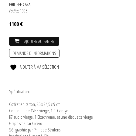
PHILIPPE CAZAL
Factice
, 1995
1100 €
AJOUTER AU PANIER
DEMANDE D'INFORMATIONS
AJOUTER À MA SÉLECTION
Spécifications
Coffret en carton, 25 x 34,5 x 9 cm
Contient une 1VHS vierge, 1 CD vierge
K7 audio vierge, 1 Ektachrome, et une disquette vierge
Graphisme par Cicero
Sérigraphie par Philippe Strulens