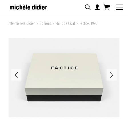
mfc-michèle didier
>
Éditions
>
Philippe Cazal
>
Factice, 1995