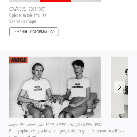
GÉNÉRIQUE
, 1988 [1985]
6 pièces en tôle émaillée
50 X 50 cm chaque
DEMANDE D'INFORMATIONS
Images Photographiques, MODE, À NOUS DEUX, JACK DANIEL
, 1982
Photographies n&b, plastification rigide, textes sérigraphiés en noir sur adhésifs
rouge, bleu et vert