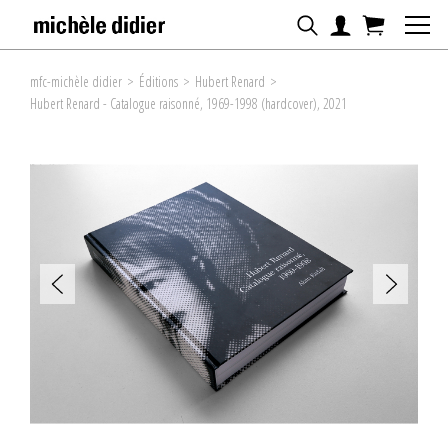
mfc-michèle didier
>
Éditions
>
Hubert Renard
>
Hubert Renard - Catalogue raisonné, 1969-1998 (hardcover), 2021