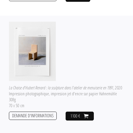
La Chaise d'Hubert Renard : la sculpture dans l'atelier de menuiserie en 1991
, 2020
Impression photographique, impression jet d'encre sur papier Hahnemühle
308g
70 x 50 cm
DEMANDE D'INFORMATIONS
1100 €