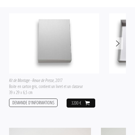
Kit de Montage - Revue de Presse
, 2017
Boite en carton gris, contient un livret et un classeur
39 x 29 x 6,5 cm
DEMANDE D'INFORMATIONS
3200 €