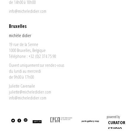
de 14h00 à 18h00
info@micheledidier.com
Bruxelles
michèle didier
19 rue de la Senne
1000 Bruxelles, Belgique
Téléphone : +32 (0)2 374 75 98
Ouvert uniquement sur rendez-vous
du lundi au mercredi
de 9h00 à 17h00
Juliette Cavenaile
juliette@micheledidier.com
info@micheledidier.com
powered by
CURATOR
STUDIO