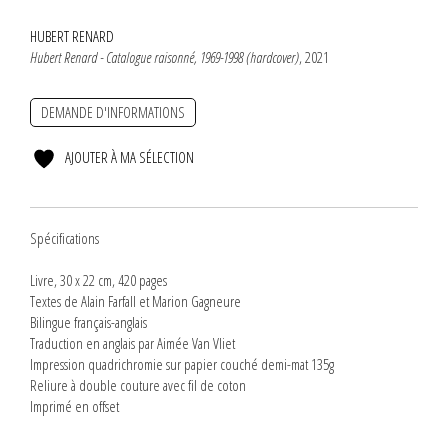
HUBERT RENARD
Hubert Renard - Catalogue raisonné, 1969-1998 (hardcover)
, 2021
DEMANDE D'INFORMATIONS
AJOUTER À MA SÉLECTION
Spécifications
Livre, 30 x 22 cm, 420 pages
Textes de Alain Farfall et Marion Gagneure
Bilingue français-anglais
Traduction en anglais par Aimée Van Vliet
Impression quadrichromie sur papier couché demi-mat 135g
Reliure à double couture avec fil de coton
Imprimé en offset