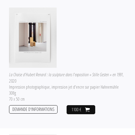
La Chaise d'Hubert Renard : la sculpture dans l'exposition « Stille Gesten » en 1991
,
2020
Impression photographique, impression jet d'encre sur papier Hahnemühle
308g
70 x 50 cm
DEMANDE D'INFORMATIONS
1100 €