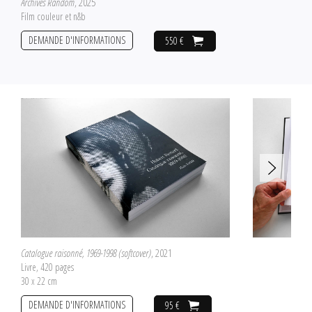
Archives Random
, 2025
Film couleur et n&b
DEMANDE D'INFORMATIONS
550 €
Catalogue raisonné, 1969-1998 (softcover)
, 2021
Livre, 420 pages
30 x 22 cm
DEMANDE D'INFORMATIONS
95 €