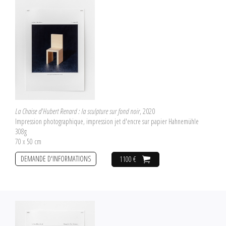
La Chaise d'Hubert Renard : la sculpture sur fond noir
, 2020
Impression photographique, impression jet d'encre sur papier Hahnemühle
308g
70 x 50 cm
DEMANDE D'INFORMATIONS
1100 €