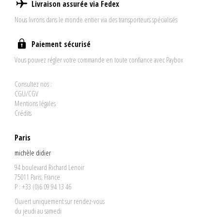
Livraison assurée via Fedex
Nous livrons dans le monde entier via des transporteurs spécialisés
Paiement sécurisé
Vous pouvez régler votre commande en toute confiance avec Paybox
Consultez nos :
CGU/CGV
Mentions légales
Crédits
Paris
michèle didier
94 boulevard Richard Lenoir
75011 Paris, France
P : +33 (0)6 09 94 13 46
Ouvert uniquement sur rendez-vous
du jeudi au samedi