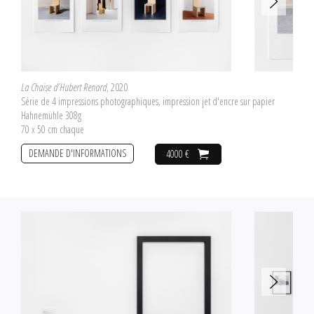
La Chaise d'Hubert Renard
, 2020
Série de 4 impressions photographiques, impression jet d'encre sur papier
Hahnemühle 308g
70 x 50 cm chaque
DEMANDE D'INFORMATIONS
4000 €