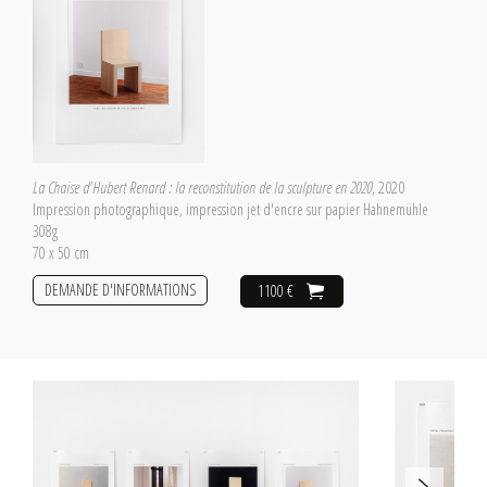
La Chaise d'Hubert Renard : la reconstitution de la sculpture en 2020
, 2020
Impression photographique, impression jet d'encre sur papier Hahnemühle
308g
70 x 50 cm
DEMANDE D'INFORMATIONS
1100 €