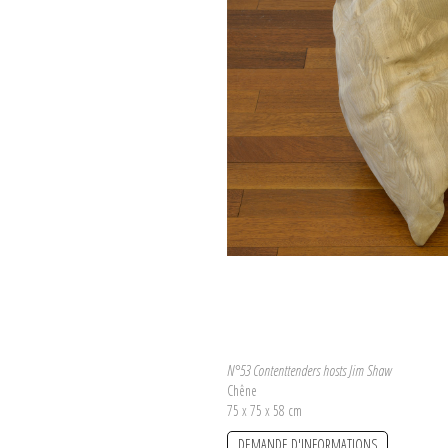
N°53 Contenttenders hosts Jim Shaw
Chêne
75 x 75 x 58 cm
DEMANDE D'INFORMATIONS