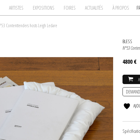
ARTISTES
EXPOSITIONS
FOIRES
ACTUALITÉS
À PROPOS
F
°53 Contenttenders hosts Leigh Ledare
BLESS
N°53 Conten
4800 €
DEMAND
AJO
Spécificati