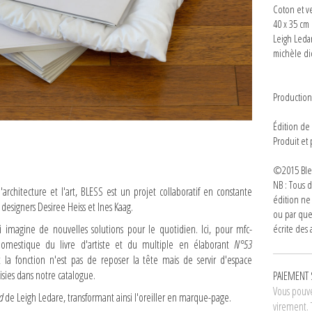
Coton et v
40 x 35 cm
Leigh Leda
michèle di
Productio
Édition de
Produit et
©2015 Bles
NB : Tous d
architecture et l'art, BLESS est un projet collaboratif en constante
édition ne
t designers Desiree Heiss et Ines Kaag.
ou par que
imagine de nouvelles solutions pour le quotidien. Ici, pour mfc-
écrite des a
domestique du livre d'artiste et du multiple en élaborant
N°53
t la fonction n'est pas de reposer la tête mais de servir d'espace
sies dans notre catalogue.
PAIEMENT 
Vous pouve
nd
de Leigh Ledare, transformant ainsi l'oreiller en marque-page.
virement. 