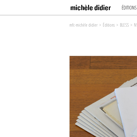
ÉDITIONS
mfc-michèle didier
>
Éditions
>
BLESS
>
N