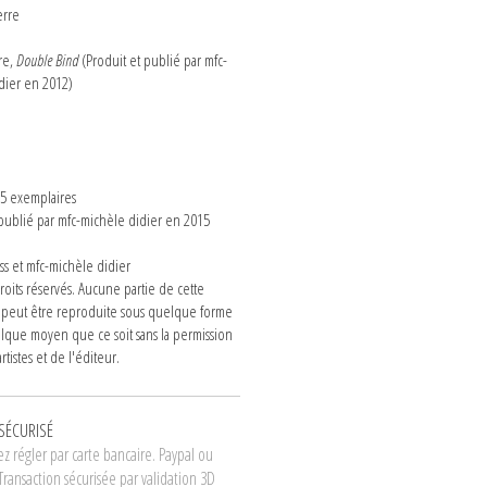
erre
re,
Double Bind
(Produit et publié par mfc-
dier en 2012)
n
 5 exemplaires
 publié par mfc-michèle didier en 2015
s et mfc-michèle didier
roits réservés. Aucune partie de cette
 peut être reproduite sous quelque forme
lque moyen que ce soit sans la permission
rtistes et de l'éditeur.
SÉCURISÉ
z régler par carte bancaire. Paypal ou
Transaction sécurisée par validation 3D