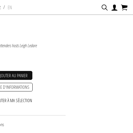
/
R
EN
ttenders hosts Leigh Ledare
AJOUTER AU PANIER
E D'INFORMATIONS
UTER À MA SÉLECTION
ons