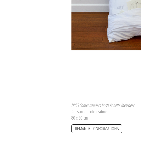
N°53 Contenttenders hosts Annette Messager
Coussin en coton satiné
80 x 80 cm
DEMANDE D'INFORMATIONS