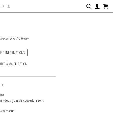
/
R
EN
ttenders hosts On Kawara
E D'INFORMATIONS
UTER À MA SÉLECTION
ons
ins
ine (deux types de couverture sont
14 cm chacun