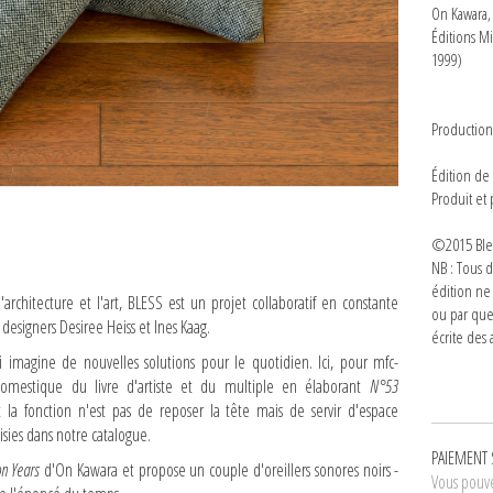
On Kawara
Éditions M
1999)
Productio
Édition de
Produit et
©2015 Bles
NB : Tous d
édition ne
architecture et l'art, BLESS est un projet collaboratif en constante
ou par que
t designers Desiree Heiss et Ines Kaag.
écrite des a
imagine de nouvelles solutions pour le quotidien. Ici, pour mfc-
domestique du livre d'artiste et du multiple en élaborant
N°53
t la fonction n'est pas de reposer la tête mais de servir d'espace
sies dans notre catalogue.
PAIEMENT 
on Years
d'On Kawara et propose un couple d'oreillers sonores noirs -
Vous pouve