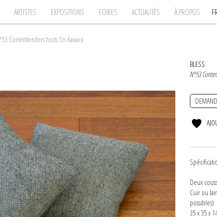
ARTISTES
EXPOSITIONS
FOIRES
ACTUALITÉS
À PROPOS
F
°53 Contenttenders hosts On Kawara
BLESS
N°53 Conten
DEMAND
AJO
Spécificati
Deux couss
Cuir ou la
possibles)
35 x 35 x 