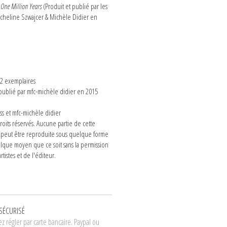
,
One Million Years
(Produit et publié par les
icheline Szwajcer & Michèle Didier en
n
 2 exemplaires
 publié par mfc-michèle didier en 2015
s et mfc-michèle didier
roits réservés. Aucune partie de cette
 peut être reproduite sous quelque forme
lque moyen que ce soit sans la permission
rtistes et de l'éditeur.
SÉCURISÉ
z régler par carte bancaire. Paypal ou