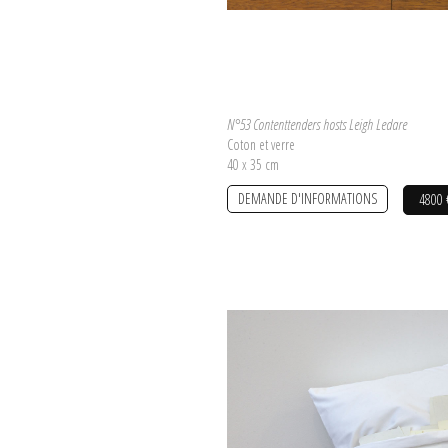
N°53 Contenttenders hosts Leigh Ledare
Coton et verre
40 x 35 cm
DEMANDE D'INFORMATIONS
4800 