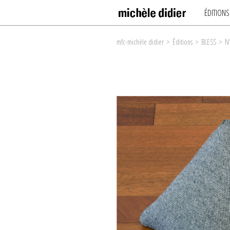
ÉDITIONS
mfc-michèle didier
>
Éditions
>
BLESS
>
N