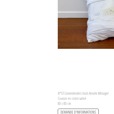
N°53 Contenttenders hosts Annette Messager
Coussin en coton satiné
80 x 80 cm
DEMANDE D'INFORMATIONS