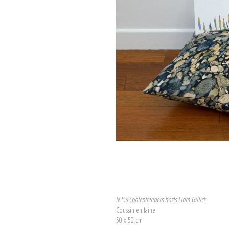
N°53 Contenttenders hosts Liam Gillick
Coussin en laine
50 x 50 cm