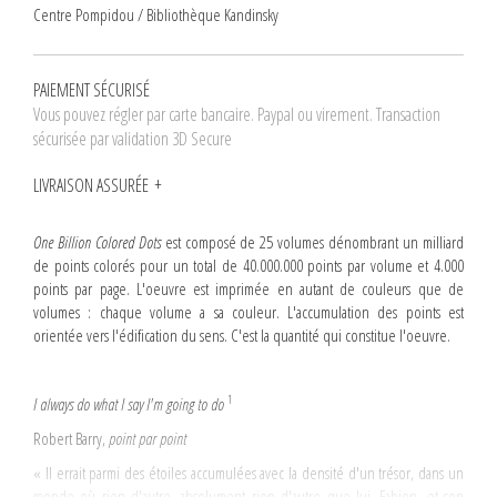
Centre Pompidou / Bibliothèque Kandinsky
PAIEMENT SÉCURISÉ
Vous pouvez régler par carte bancaire. Paypal ou virement. Transaction
sécurisée par validation 3D Secure
LIVRAISON ASSURÉE
One Billion Colored Dots
est composé de 25 volumes dénombrant un milliard
de points colorés pour un total de 40.000.000 points par volume et 4.000
points par page. L'oeuvre est imprimée en autant de couleurs que de
volumes : chaque volume a sa couleur. L'accumulation des points est
orientée vers l'édification du sens. C'est la quantité qui constitue l'oeuvre.
1
I always do what I say I'm going to do
Robert Barry,
point par point
« Il errait parmi des étoiles accumulées avec la densité d'un trésor, dans un
monde où rien d'autre, absolument rien d'autre que lui, Fabien, et son