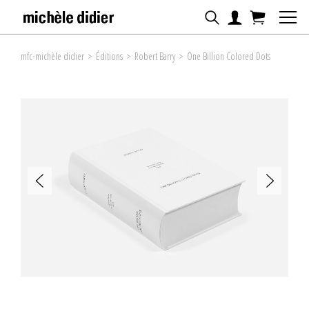
mfc-michèle didier
>
Éditions
>
Robert Barry
>
One Billion Colored Dots