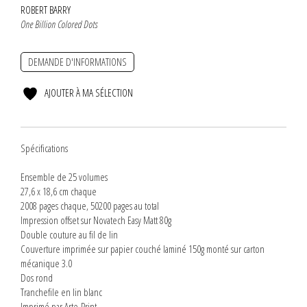
ROBERT BARRY
One Billion Colored Dots
DEMANDE D'INFORMATIONS
AJOUTER À MA SÉLECTION
Spécifications
Ensemble de 25 volumes
27,6 x 18,6 cm chaque
2008 pages chaque, 50200 pages au total
Impression offset sur Novatech Easy Matt 80g
Double couture au fil de lin
Couverture imprimée sur papier couché laminé 150g monté sur carton
mécanique 3.0
Dos rond
Tranchefile en lin blanc
Imprimé par Arte-Print