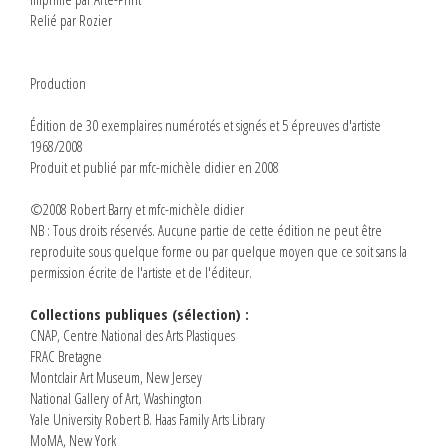
Relié par Rozier
Production
Édition de 30 exemplaires numérotés et signés et 5 épreuves d'artiste
1968/2008
Produit et publié par mfc-michèle didier en 2008
©2008 Robert Barry et mfc-michèle didier
NB : Tous droits réservés. Aucune partie de cette édition ne peut être
reproduite sous quelque forme ou par quelque moyen que ce soit sans la
permission écrite de l'artiste et de l'éditeur.
Collections publiques (sélection) :
CNAP, Centre National des Arts Plastiques
FRAC Bretagne
Montclair Art Museum, New Jersey
National Gallery of Art, Washington
Yale University Robert B. Haas Family Arts Library
MoMA, New York