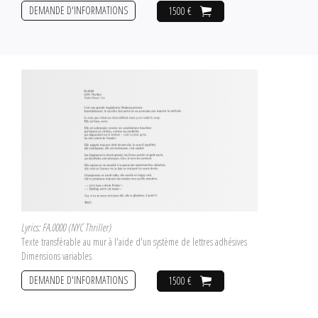
DEMANDE D'INFORMATIONS
1500 €
Lyrics: FA.0000 (NYC Thriller)
Texte transférable au mur à l'aide d'un système de lettres adhésives
Dimensions variables
DEMANDE D'INFORMATIONS
1500 €