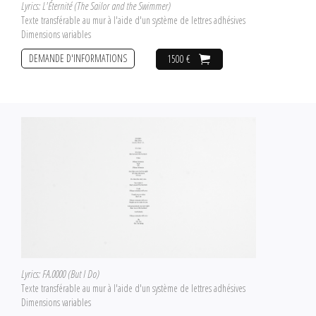
Lyrics: L'Éternité (The Sailor and the Swimmer)
Texte transférable au mur à l'aide d'un système de lettres adhésives
Dimensions variables
DEMANDE D'INFORMATIONS
1500 €
Lyrics: FA.0000 (But I Do)
Texte transférable au mur à l'aide d'un système de lettres adhésives
Dimensions variables