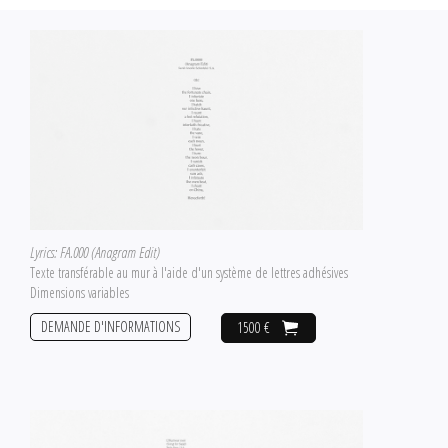
Lyrics: FA.000 (Anagram Edit)
Texte transférable au mur à l'aide d'un système de lettres adhésives
Dimensions variables
DEMANDE D'INFORMATIONS
1500 €