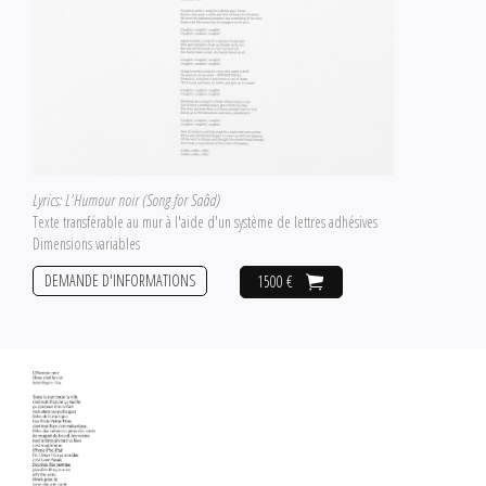
Lyrics: L'Humour noir (Song for Saâd)
Texte transférable au mur à l'aide d'un système de lettres adhésives
Dimensions variables
DEMANDE D'INFORMATIONS
1500 €