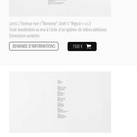
Lyrics: L'Humour noir ("Nonsense" (both it *Regula « »).))
Texte transférable au mur à l'aide d'un système de lettres adhésives
Dimensions variables
DEMANDE D'INFORMATIONS
1500 €