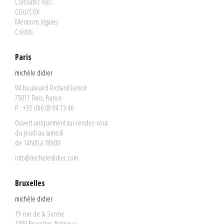
Consultez nos :
CGU/CGV
Mentions légales
Crédits
Paris
michèle didier
94 boulevard Richard Lenoir
75011 Paris, France
P : +33 (0)6 09 94 13 46
Ouvert uniquement sur rendez-vous
du jeudi au samedi
de 14h00 à 18h00
info@micheledidier.com
Bruxelles
michèle didier
19 rue de la Senne
1000 Bruxelles, Belgique