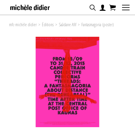
mfc-michèle didier
>
Éditions
>
Saâdane Afif
>
Fantasmagoria (poster)