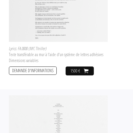
Lyrics: FA.0000 (NYC Thriller)
Texte transférable au mur à l'aide d'un système de lettres adhésives
Dimensions variables
DEMANDE D'INFORMATIONS
1500 €