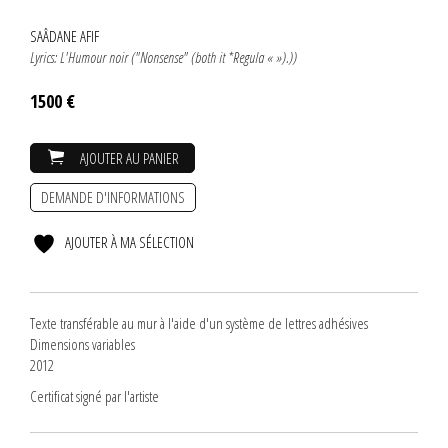
SAÂDANE AFIF
Lyrics: L'Humour noir ("Nonsense" (both it *Regula « »).))
1500 €
AJOUTER AU PANIER
DEMANDE D'INFORMATIONS
AJOUTER À MA SÉLECTION
Texte transférable au mur à l'aide d'un système de lettres adhésives
Dimensions variables
2012
Certificat signé par l'artiste