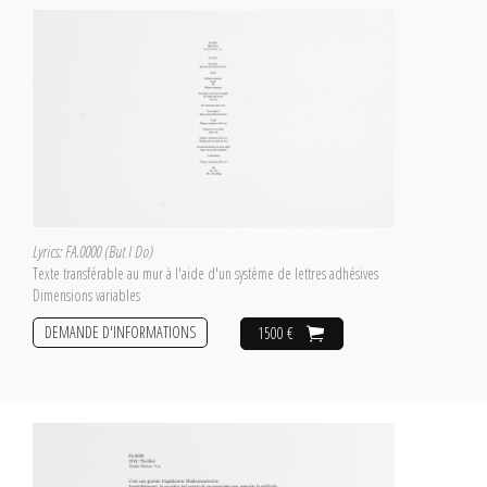
Lyrics: FA.0000 (But I Do)
Texte transférable au mur à l'aide d'un système de lettres adhésives
Dimensions variables
DEMANDE D'INFORMATIONS
1500 €