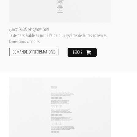
Lyrics: FA.000 (Anagram Edit)
Texte transférable au mur à l'aide d'un système de lettres adhésives
Dimensions variables
DEMANDE D'INFORMATIONS
1500 €