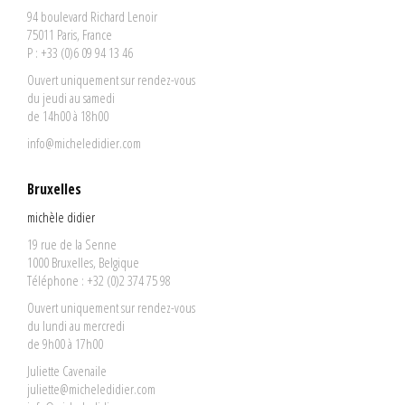
94 boulevard Richard Lenoir
75011 Paris, France
P : +33 (0)6 09 94 13 46
Ouvert uniquement sur rendez-vous
du jeudi au samedi
de 14h00 à 18h00
info@micheledidier.com
Bruxelles
michèle didier
19 rue de la Senne
1000 Bruxelles, Belgique
Téléphone : +32 (0)2 374 75 98
Ouvert uniquement sur rendez-vous
du lundi au mercredi
de 9h00 à 17h00
Juliette Cavenaile
juliette@micheledidier.com