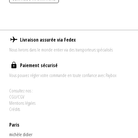
Livraison assurée via Fedex
Nous livrons dans le monde entier via des transporteurs spécialisés
Paiement sécurisé
Vous pouvez régler votre commande en toute confiance avec Paybox
Consultez nos :
CGU/CGV
Mentions légales
Crédits
Paris
michèle didier