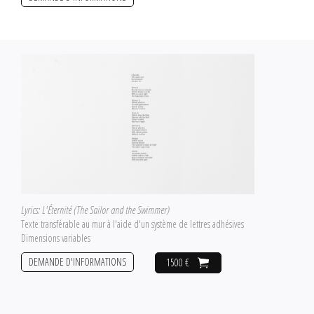
Lyrics: L'Éternité (The Sailor and the Swimmer)
Texte transférable au mur à l'aide d'un système de lettres adhésives
Dimensions variables
DEMANDE D'INFORMATIONS
1500 €