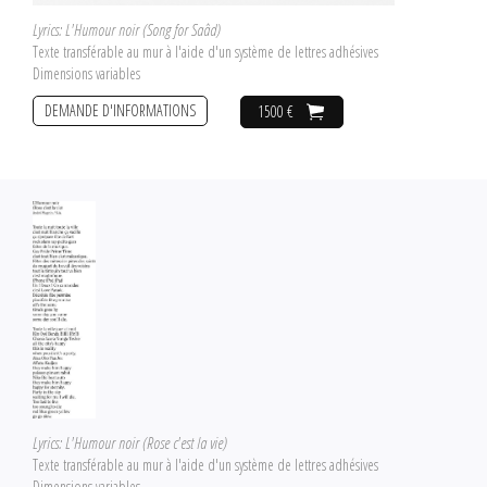
Lyrics: L'Humour noir (Song for Saâd)
Texte transférable au mur à l'aide d'un système de lettres adhésives
Dimensions variables
DEMANDE D'INFORMATIONS
1500 €
Lyrics: L'Humour noir (Rose c'est la vie)
Texte transférable au mur à l'aide d'un système de lettres adhésives
Dimensions variables