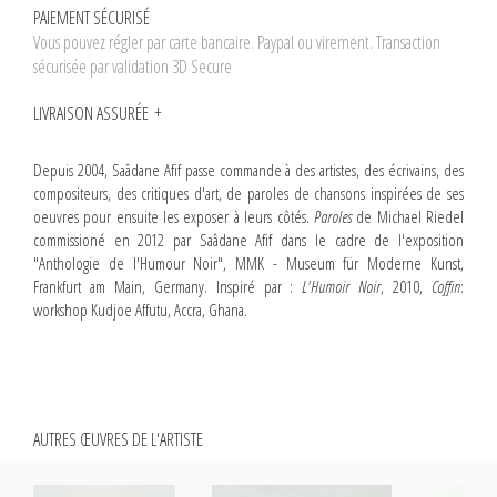
PAIEMENT SÉCURISÉ
Vous pouvez régler par carte bancaire. Paypal ou virement. Transaction
sécurisée par validation 3D Secure
LIVRAISON ASSURÉE
Depuis 2004, Saâdane Afif passe commande à des artistes, des écrivains, des
compositeurs, des critiques d'art, de paroles de chansons inspirées de ses
oeuvres pour ensuite les exposer à leurs côtés.
Paroles
de Michael Riedel
commissioné en 2012 par Saâdane Afif dans le cadre de l'exposition
"Anthologie de l'Humour Noir", MMK - Museum für Moderne Kunst,
Frankfurt am Main, Germany. Inspiré par :
L'Humoir Noir
, 2010,
Coffin
:
workshop Kudjoe Affutu, Accra, Ghana.
AUTRES ŒUVRES DE L'ARTISTE