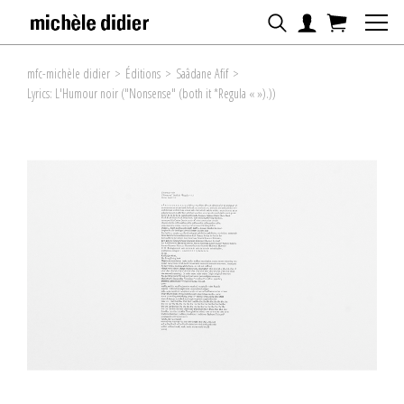
mfc-michèle didier
>
Éditions
>
Saâdane Afif
>
Lyrics: L'Humour noir ("Nonsense" (both it *Regula « »).))