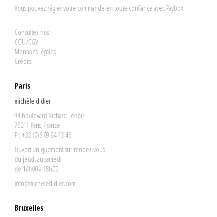
Vous pouvez régler votre commande en toute confiance avec Paybox
Consultez nos :
CGU/CGV
Mentions légales
Crédits
Paris
michèle didier
94 boulevard Richard Lenoir
75011 Paris, France
P : +33 (0)6 09 94 13 46
Ouvert uniquement sur rendez-vous
du jeudi au samedi
de 14h00 à 18h00
info@micheledidier.com
Bruxelles