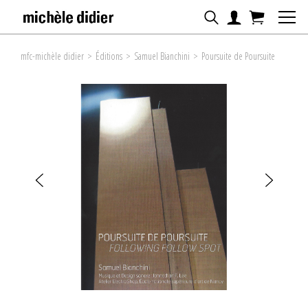
mfc-michèle didier
>
Éditions
>
Samuel Bianchini
>
Poursuite de Poursuite