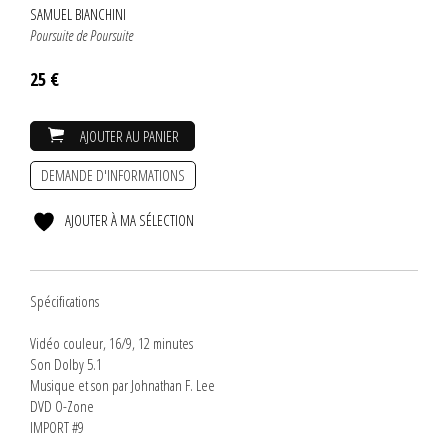
SAMUEL BIANCHINI
Poursuite de Poursuite
25 €
AJOUTER AU PANIER
DEMANDE D'INFORMATIONS
AJOUTER À MA SÉLECTION
Spécifications
Vidéo couleur, 16/9, 12 minutes
Son Dolby 5.1
Musique et son par Johnathan F. Lee
DVD O-Zone
IMPORT #9