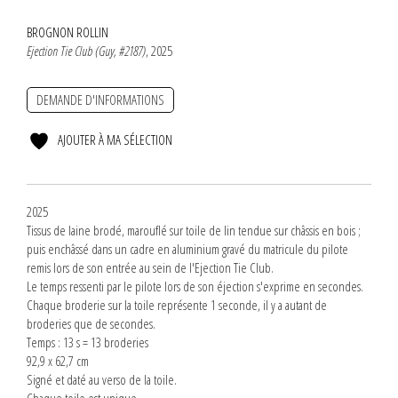
BROGNON ROLLIN
Ejection Tie Club (Guy, #2187)
, 2025
DEMANDE D'INFORMATIONS
AJOUTER À MA SÉLECTION
2025
Tissus de laine brodé, marouflé sur toile de lin tendue sur châssis en bois ;
puis enchâssé dans un cadre en aluminium gravé du matricule du pilote
remis lors de son entrée au sein de l'Ejection Tie Club.
Le temps ressenti par le pilote lors de son éjection s'exprime en secondes.
Chaque broderie sur la toile représente 1 seconde, il y a autant de
broderies que de secondes.
Temps : 13 s = 13 broderies
92,9 x 62,7 cm
Signé et daté au verso de la toile.