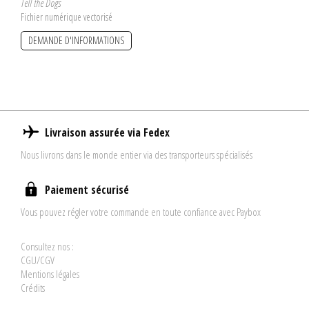
Tell the Dogs
Fichier numérique vectorisé
DEMANDE D'INFORMATIONS
Livraison assurée via Fedex
Nous livrons dans le monde entier via des transporteurs spécialisés
Paiement sécurisé
Vous pouvez régler votre commande en toute confiance avec Paybox
Consultez nos :
CGU/CGV
Mentions légales
Crédits