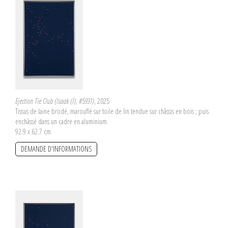
Ejection Tie Club (Isaak (I), #5931)
, 2025
Tissus de laine brodé, marouflé sur toile de lin tendue sur châssis en bois ; puis
enchâssé dans un cadre en aluminium
92.9 x 62.7 cm
DEMANDE D'INFORMATIONS