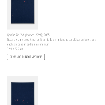
Ejection Tie Club (Jacques, #2896)
, 2025
Tissus de laine brodé, marouflé sur toile de lin tendue sur châssis en bois ; puis
enchâssé dans un cadre en aluminium
92.9 x 62.7 cm
DEMANDE D'INFORMATIONS