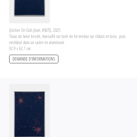
Ejection Tie Club (Jean, #5675)
, 2025
Tissus de laine brodé, marouflé sur toile de lin tendue sur châssis en bois ; puis
enchâssé dans un cadre en aluminium
92.9 x 62.7 cm
DEMANDE D'INFORMATIONS