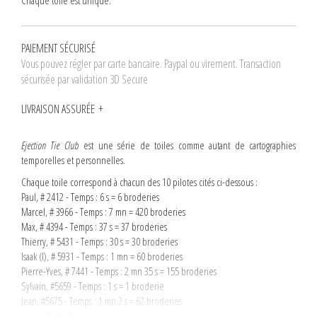
Chaque toile est unique.
PAIEMENT SÉCURISÉ
Vous pouvez régler par carte bancaire. Paypal ou virement. Transaction
sécurisée par validation 3D Secure
LIVRAISON ASSURÉE
Ejection Tie Club
est une série de toiles comme autant de cartographies
temporelles et personnelles.
Chaque toile correspond à chacun des 10 pilotes cités ci-dessous :
Paul, # 2412 - Temps : 6 s = 6 broderies
Marcel, # 3966 - Temps : 7 mn = 420 broderies
Max, # 4394 - Temps : 37 s = 37 broderies
Thierry, # 5431 - Temps : 30 s = 30 broderies
Isaak (I), # 5931 - Temps : 1 mn = 60 broderies
Pierre-Yves, # 7441 - Temps : 2 mn 35 s = 155 broderies
Sylvain, #5659 - Temps : 1 s = 1 broderie
Jean, #5675 - Temps : 1 mn 2 s = 62 broderies
Guy, #2187 - Temps : 13 s = 13 broderies