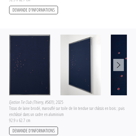
DEMANDE D'INFORMATIONS
Ejection Tie Club (Thierry, #5431)
, 2025
Tissus de laine brodé, marouflé sur toile de lin tendue sur châssis en bois ; puis
enchâssé dans un cadre en aluminium
92.9 x 62.7 cm
DEMANDE D'INFORMATIONS