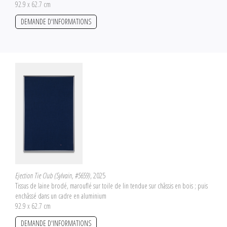
92.9 x 62.7 cm
DEMANDE D'INFORMATIONS
Ejection Tie Club (Sylvain, #5659)
, 2025
Tissus de laine brodé, marouflé sur toile de lin tendue sur châssis en bois ; puis
enchâssé dans un cadre en aluminium
92.9 x 62.7 cm
DEMANDE D'INFORMATIONS