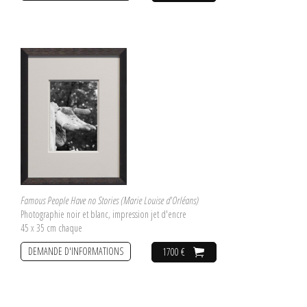
Famous People Have no Stories (Marie Louise d'Orléans)
Photographie noir et blanc, impression jet d'encre
45 x 35 cm chaque
DEMANDE D'INFORMATIONS
1700 €