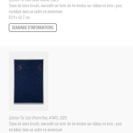
Tissus de laine brodé, marouflé sur toile de lin tendue sur châssis en bois ; puis
enchâssé dans un cadre en aluminium
92.9 x 62.7 cm
DEMANDE D'INFORMATIONS
Ejection Tie Club (Pierre-Yves, #7441)
, 2025
Tissus de laine brodé, marouflé sur toile de lin tendue sur châssis en bois ; puis
enchâssé dans un cadre en aluminium