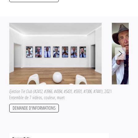
Ejection Tie Club (#2412, #3966, #4394, #5431, #5931, #7306, #7441)
, 2021
Ensemble de 7 vidéos, couleur, muet
DEMANDE D'INFORMATIONS