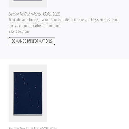
Ejection Tie Club (Marcel, #3966)
, 2025
Tissus de laine brodé, marouflé sur toile de lin tendue sur châssis en bois ; puis
enchâssé dans un cadre en aluminium
92.9 x 62.7 cm
DEMANDE D'INFORMATIONS
Ejection Tie Club (Max, #4394)
, 2025