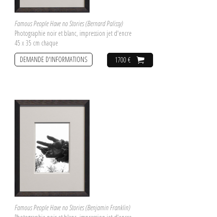
Famous People Have no Stories (Bernard Palissy)
Photographie noir et blanc, impression jet d'encre
45 x 35 cm chaque
DEMANDE D'INFORMATIONS
1700 €
Famous People Have no Stories (Benjamin Franklin)