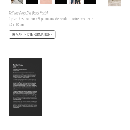
Tell the Dogs [Art Basel Paris]
9 planches couleur + 9 panneaux de couleur noire avec texte
24 x 18 cm
DEMANDE D'INFORMATIONS