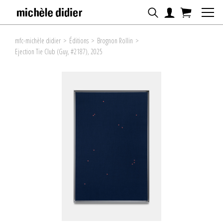
mfc-michèle didier
>
Éditions
>
Brognon Rollin
>
Ejection Tie Club (Guy, #2187), 2025