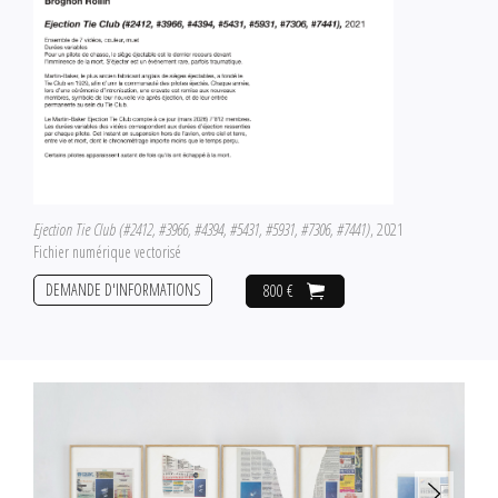
Ejection Tie Club (#2412, #3966, #4394, #5431, #5931, #7306, #7441)
, 2021
Fichier numérique vectorisé
DEMANDE D'INFORMATIONS
800 €