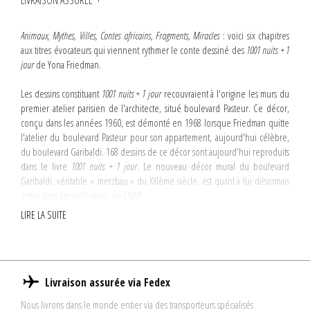
LIVRAISON ASSURÉE
Animaux, Mythes, Villes, Contes africains, Fragments, Miracles
: voici six chapitres
aux titres évocateurs qui viennent rythmer le conte dessiné des
1001 nuits + 1
jour
de Yona Friedman.
Les dessins constituant
1001 nuits + 1 jour
recouvraient à l'origine les murs du
premier atelier parisien de l'architecte, situé boulevard Pasteur. Ce décor,
conçu dans les années 1960, est démonté en 1968 lorsque Friedman quitte
l'atelier du boulevard Pasteur pour son appartement, aujourd'hui célèbre,
du boulevard Garibaldi. 168 dessins de ce décor sont aujourd'hui reproduits
dans le livre
1001 nuits + 1 jour
. Le nouveau décor mural du boulevard
Garibaldi, véritable « merzbau » du XXIème siècle, est quant à lui désormais
entré dans les collections du CNAP.
LIRE LA SUITE
« La question du décor est fondamentale chez Friedman (...) il ne conçoit
1
pas l'architecture sans sa décoration » souligne Caroline Cros.
Il est donc
inconcevable pour lui de penser son atelier les murs vides, « ce qui compte
c'est de personnaliser son espace vital » poursuit-t-elle. « ... j'ai créé mon
Livraison assurée via Fedex
propre monde, pour m'approprier mon cadre de vie. Je suis convaincu que
chacun peut en faire autant » confirme Yona Friedman. Cette idée que
Nous livrons dans le monde entier via des transporteurs spécialisés