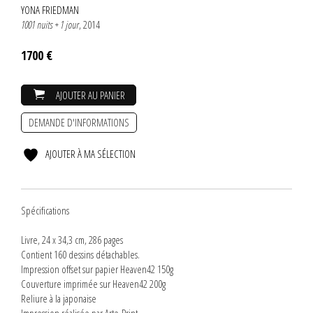
YONA FRIEDMAN
1001 nuits + 1 jour
, 2014
1700 €
AJOUTER AU PANIER
DEMANDE D'INFORMATIONS
AJOUTER À MA SÉLECTION
Spécifications
Livre, 24 x 34,3 cm, 286 pages
Contient 160 dessins détachables.
Impression offset sur papier Heaven42 150g
Couverture imprimée sur Heaven42 200g
Reliure à la japonaise