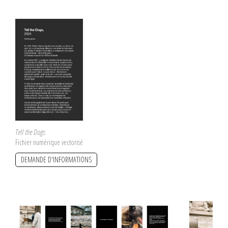
Tell the Dogs
Fichier numérique vectorisé
DEMANDE D'INFORMATIONS