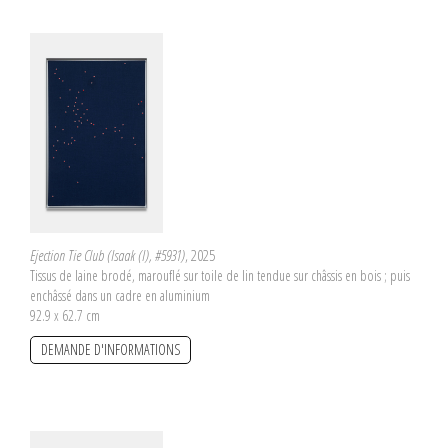
Ejection Tie Club (Isaak (I), #5931)
, 2025
Tissus de laine brodé, marouflé sur toile de lin tendue sur châssis en bois ; puis
enchâssé dans un cadre en aluminium
92.9 x 62.7 cm
DEMANDE D'INFORMATIONS