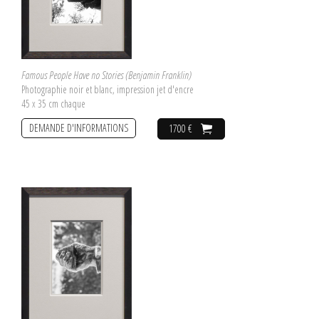
Famous People Have no Stories (Benjamin Franklin)
Photographie noir et blanc, impression jet d'encre
45 x 35 cm chaque
DEMANDE D'INFORMATIONS
1700 €