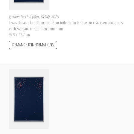
Ejection Tie Club (Max, #4394)
, 2025
Tissus de laine brodé, marouflé sur toile de lin tendue sur châssis en bois ; puis
enchâssé dans un cadre en aluminium
92.9 x 62.7 cm
DEMANDE D'INFORMATIONS