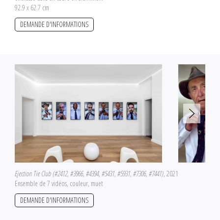
92.9 x 62.7 cm
DEMANDE D'INFORMATIONS
Ejection Tie Club (#2412, #3966, #4394, #5431, #5931, #7306, #7441)
, 2021
Ensemble de 7 vidéos, couleur, muet
DEMANDE D'INFORMATIONS