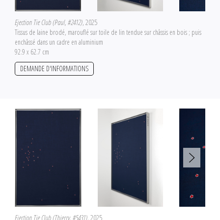
Ejection Tie Club (Paul, #2412)
, 2025
Tissus de laine brodé, marouflé sur toile de lin tendue sur châssis en bois ; puis
enchâssé dans un cadre en aluminium
92.9 x 62.7 cm
DEMANDE D'INFORMATIONS
Ejection Tie Club (Thierry, #5431)
, 2025