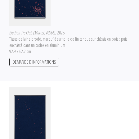
Ejection Tie Club (Marcel, #3966)
, 2025
Tissus de laine brodé, marouflé sur toile de lin tendue sur châssis en bois ; puis
enchâssé dans un cadre en aluminium
92.9 x 62.7 cm
DEMANDE D'INFORMATIONS