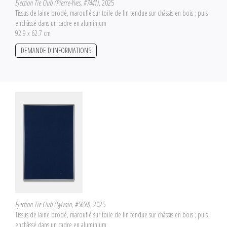
Ejection Tie Club (Pierre-Yves, #7441)
, 2025
Tissus de laine brodé, marouflé sur toile de lin tendue sur châssis en bois ; puis
enchâssé dans un cadre en aluminium
92.9 x 62.7 cm
DEMANDE D'INFORMATIONS
Ejection Tie Club (Sylvain, #5659)
, 2025
Tissus de laine brodé, marouflé sur toile de lin tendue sur châssis en bois ; puis
enchâssé dans un cadre en aluminium