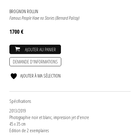
BROGNON ROLLIN
Famous People Have no Stories (Bernard Palissy)
1700 €
AJOUTER AU PANIER
DEMANDE D'INFORMATIONS
AJOUTER À MA SÉLECTION
Spécifications
2013/2019
Photographie noir et blanc, impression jet d'encre
45 x 35 cm
Edition de 2 exemplaires