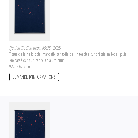
Ejection Tie Club (Jean, #5675)
, 2025
Tissus de laine brodé, marouflé sur toile de lin tendue sur châssis en bois ; puis
enchâssé dans un cadre en aluminium
92.9 x 62.7 cm
DEMANDE D'INFORMATIONS