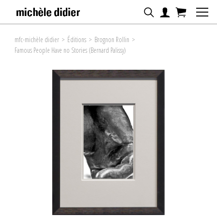
mfc-michèle didier
>
Éditions
>
Brognon Rollin
>
Famous People Have no Stories (Bernard Palissy)