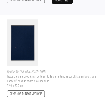
800 €
Ejection Tie Club (Guy, #2187)
, 2025
Tissus de laine brodé, marouflé sur toile de lin tendue sur châssis en bois ; puis
enchâssé dans un cadre en aluminium
92.9 x 62.7 cm
DEMANDE D'INFORMATIONS