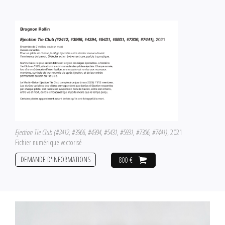
Ejection Tie Club (#2412, #3966, #4394, #5431, #5931, #7306, #7441)
, 2021
Fichier numérique vectorisé
DEMANDE D'INFORMATIONS
800 €