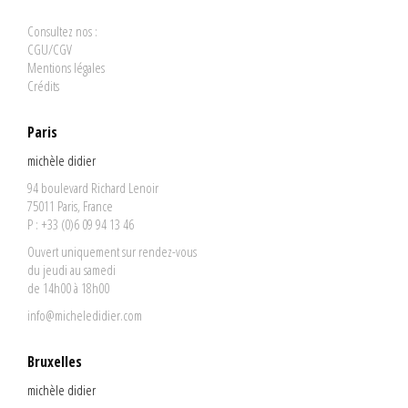
Consultez nos :
CGU/CGV
Mentions légales
Crédits
Paris
michèle didier
94 boulevard Richard Lenoir
75011 Paris, France
P : +33 (0)6 09 94 13 46
Ouvert uniquement sur rendez-vous
du jeudi au samedi
de 14h00 à 18h00
info@micheledidier.com
Bruxelles
michèle didier