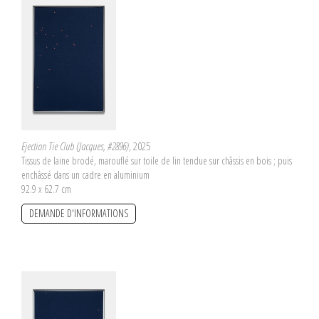
Ejection Tie Club (Jacques, #2896)
, 2025
Tissus de laine brodé, marouflé sur toile de lin tendue sur châssis en bois ; puis
enchâssé dans un cadre en aluminium
92.9 x 62.7 cm
DEMANDE D'INFORMATIONS