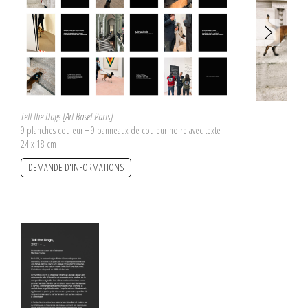
Tell the Dogs [Art Basel Paris]
9 planches couleur + 9 panneaux de couleur noire avec texte
24 x 18 cm
DEMANDE D'INFORMATIONS