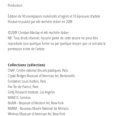
Production
Édition de 90 exemplaires numérotés et signés et 10 épreuves d'artiste
Produit et publié par mfc-michèle didier en 2009
©2009 Christian Marclay et mfc-michèle didier
NB : Tous droits réservés. Aucune partie de cette œuvre ne peut être
reproduite sous quelque forme ou par quelque moyen que ce soit sans la
permission écrite de l'artiste.
Collections (sélection)
CNAP, Centre national des arts plastiques, Paris
Crystal Bridges Museum of American Art,
Bentonville
Fondation Louis Vuitton, Paris
Frac Île-de-France, Paris
Getty Research Institute, Los Angeles
MAMCO, Genève
MoMA - Museum of Modern Art, New-York
NMNM - Nouveau Musée National de Monaco
Whitney Museum of American Art, New-York