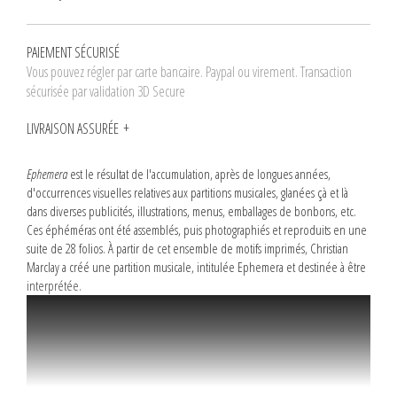
PAIEMENT SÉCURISÉ
Vous pouvez régler par carte bancaire. Paypal ou virement. Transaction
sécurisée par validation 3D Secure
LIVRAISON ASSURÉE
Ephemera
est le résultat de l'accumulation, après de longues années,
d'occurrences visuelles relatives aux partitions musicales, glanées çà et là
dans diverses publicités, illustrations, menus, emballages de bonbons, etc.
Ces éphéméras ont été assemblés, puis photographiés et reproduits en une
suite de 28 folios. À partir de cet ensemble de motifs imprimés, Christian
Marclay a créé une partition musicale, intitulée Ephemera et destinée à être
interprétée.