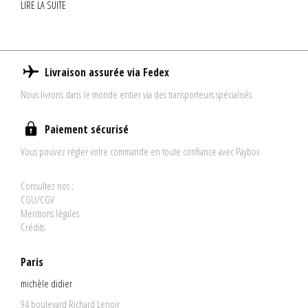
LIRE LA SUITE
Livraison assurée via Fedex
Nous livrons dans le monde entier via des transporteurs spécialisés
Paiement sécurisé
Vous pouvez régler votre commande en toute confiance avec Paybox
Consultez nos :
CGU/CGV
Mentions légales
Crédits
Paris
michèle didier
94 boulevard Richard Lenoir