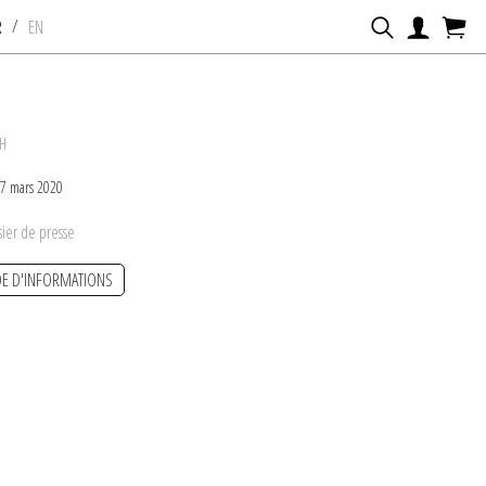
/
R
EN
TH
- 7 mars 2020
sier de presse
E D'INFORMATIONS