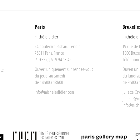
Paris
Bruxelle
michèle didier
michèle di
94 boulevard Richard Lenoir
19 rue de 
75011 Paris, France
1000 Bruxe
P : +33 (0)6 09 94 13 46
Téléphone 
Ouvert uniquement sur rendez-vous
Ouvert un
ute
du jeudi au samedi
du lundi a
de 14h00 à 18h00
de 9h00 à
info@micheledidier.com
Juliette Ca
juliette@m
info@mich
pow
C