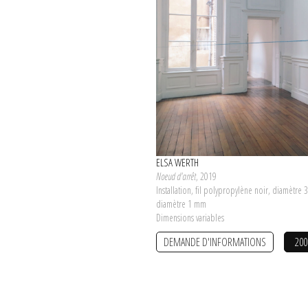
ELSA WERTH
Noeud d'arrêt
, 2019
Installation, fil polypropylène noir, diamètre
diamètre 1 mm
Dimensions variables
DEMANDE D'INFORMATIONS
200