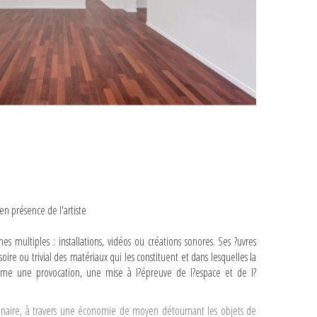
en présence de l'artiste
s multiples : installations, vidéos ou créations sonores. Ses ?uvres
soire ou trivial des matériaux qui les constituent et dans lesquelles la
comme une provocation, une mise à l?épreuve de l?espace et de l?
rdinaire, à travers une économie de moyen détournant les objets de