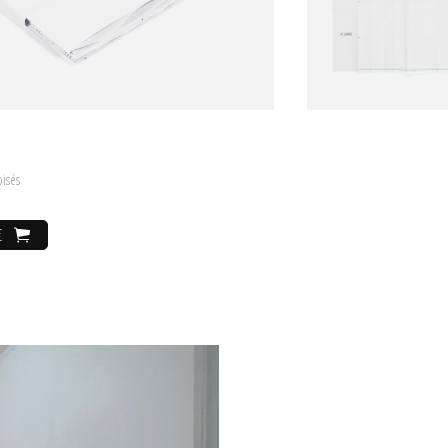
re et le sens même de notre rapport aux territoires.
 sonore de 48'32" intitulée
Anywayland
ainsi que
Noeud d'arrêt
, simple
ente simplicité,
Noeud d'arrêt
, confronte le spectateur à la notion
'expérience du franchissement.
 2012 sur Strabic.fr
oisés
€