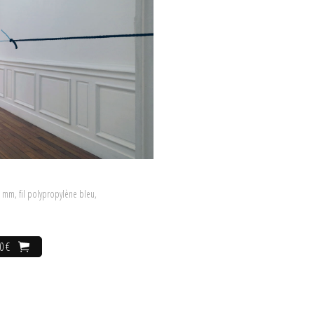
 3 mm, fil polypropylène bleu,
0 €