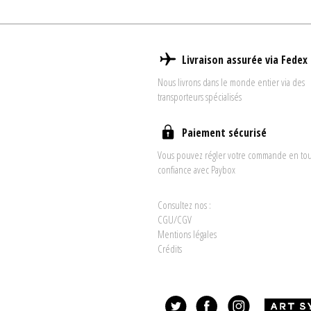
Livraison assurée via Fedex
Nous livrons dans le monde entier via des
transporteurs spécialisés
Paiement sécurisé
Vous pouvez régler votre commande en to
confiance avec Paybox
Consultez nos :
CGU/CGV
Mentions légales
Crédits