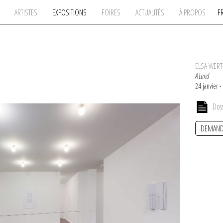
ARTISTES
EXPOSITIONS
FOIRES
ACTUALITÉS
À PROPOS
F
ELSA WER
A Land
24 janvier 
Dos
DEMAND