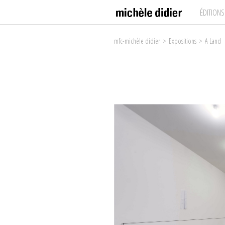
ÉDITIONS
mfc-michèle didier
>
Expositions
>
A Land