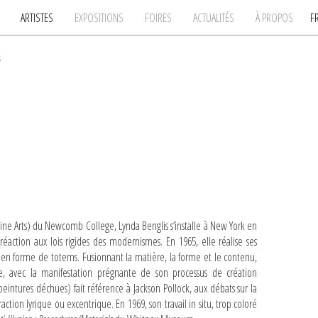
ARTISTES
EXPOSITIONS
FOIRES
ACTUALITÉS
À PROPOS
F
s
 Fine Arts) du Newcomb College, Lynda Benglis s’installe à New York en
action aux lois rigides des modernismes. En 1965, elle réalise ses
re en forme de totems. Fusionnant la matière, la forme et le contenu,
e, avec la manifestation prégnante de son processus de création
eintures déchues) fait référence à Jackson Pollock, aux débats sur la
traction lyrique ou excentrique. En 1969, son travail in situ, trop coloré