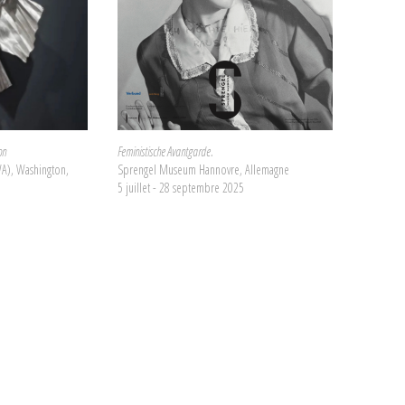
on
Feministische Avantgarde.
A), Washington,
Sprengel Museum Hannovre, Allemagne
5 juillet - 28 septembre 2025