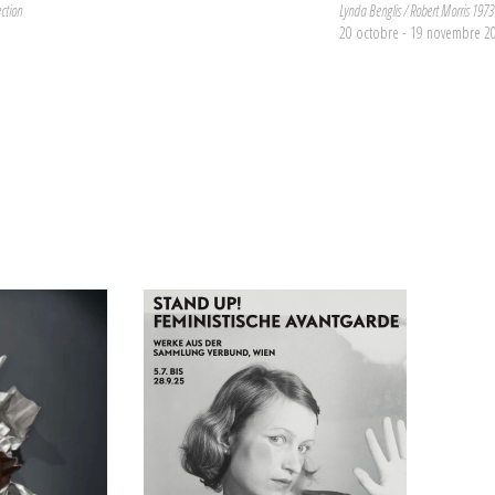
ction
Lynda Benglis / Robert Morris 1973
20 octobre - 19 novembre 2