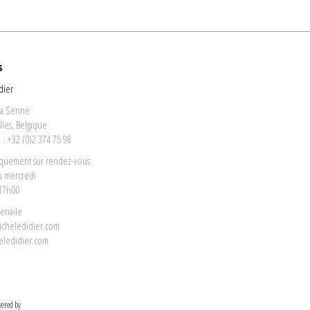
s
dier
la Senne
lles, Belgique
: +32 (0)2 374 75 98
iquement sur rendez-vous
u mercredi
 17h00
venaile
icheledidier.com
eledidier.com
ered by