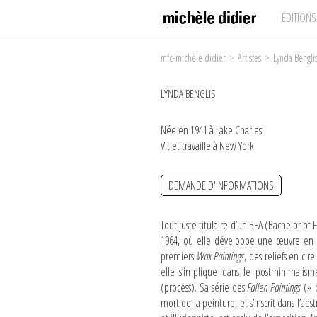
ÉDITIONS
mfc-michèle didier
>
Artistes
>
Lynda Bengli
LYNDA BENGLIS
Née en 1941 à Lake Charles
Vit et travaille à New York
DEMANDE D'INFORMATIONS
Tout juste titulaire d’un BFA (Bachelor of
1964, où elle développe une œuvre en ré
premiers
Wax Paintings
, des reliefs en ci
elle s’implique dans le postminimalism
(process). Sa série des
Fallen Paintings
(« p
mort de la peinture, et s’inscrit dans l’abs