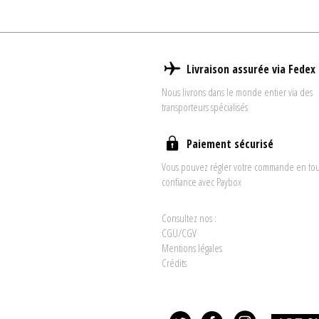
Livraison assurée via Fedex
Nous livrons dans le monde entier via des
transporteurs spécialisés
Paiement sécurisé
Vous pouvez régler votre commande en to
confiance avec Paybox
Consultez nos :
CGU/CGV
Mentions légales
Crédits