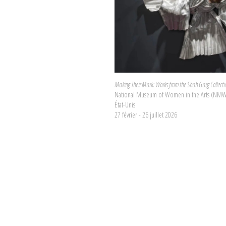
Making Their Mark: Works from the Shah Garg Collecti
National Museum of Women in the Arts (NMW
État-Unis
27 février - 26 juillet 2026