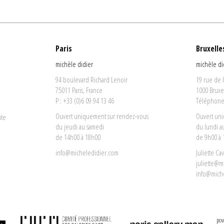
Paris
Bruxelle
michèle didier
michèle di
94 boulevard Richard Lenoir
19 rue de 
75011 Paris, France
1000 Bruxe
P : +33 (0)6 09 94 13 46
Téléphone 
Ouvert uniquement sur rendez-vous
Ouvert un
ute
du jeudi au samedi
du lundi a
de 14h00 à 18h00
de 9h00 à
info@micheledidier.com
Juliette Ca
juliette@m
info@mich
pow