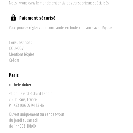
Nous livrons dans le monde entier via des transporteurs spécialisés
Paiement sécurisé
Vous pouvez régler votre commande en toute confiance avec Paybox
Consultez nos :
CGU/CGV
Mentions légales
Crédits
Paris
michèle didier
94 boulevard Richard Lenoir
75011 Paris, France
P : +33 (0)6 09 94 13 46
Ouvert uniquement sur rendez-vous
du jeudi au samedi
de 14h00 à 18h00