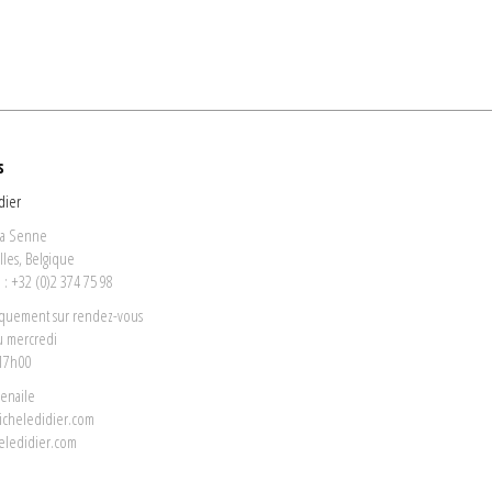
s
dier
la Senne
lles, Belgique
: +32 (0)2 374 75 98
iquement sur rendez-vous
u mercredi
 17h00
venaile
icheledidier.com
eledidier.com