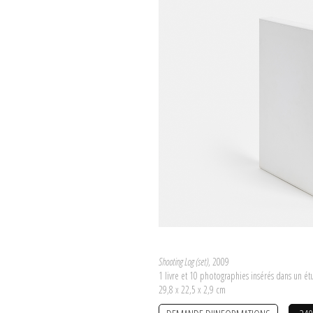
Shooting Log (set)
, 2009
1 livre et 10 photographies insérés dans un ét
29,8 x 22,5 x 2,9 cm