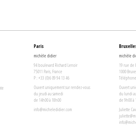
Paris
Bruxelle
michèle didier
michèle di
94 boulevard Richard Lenoir
19 rue de 
75011 Paris, France
1000 Bruxe
P : +33 (0)6 09 94 13 46
Téléphone 
Ouvert uniquement sur rendez-vous
Ouvert un
ute
du jeudi au samedi
du lundi a
de 14h00 à 18h00
de 9h00 à
info@micheledidier.com
Juliette Ca
juliette@m
info@mich