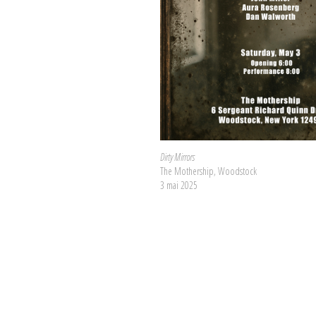
Dirty Mirrors
The Mothership, Woodstock
3 mai 2025