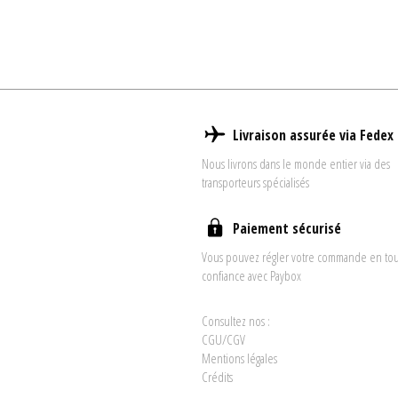
Livraison assurée via Fedex
Nous livrons dans le monde entier via des
transporteurs spécialisés
Paiement sécurisé
Vous pouvez régler votre commande en to
confiance avec Paybox
Consultez nos :
CGU/CGV
Mentions légales
Crédits