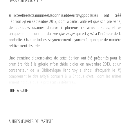
LIVRAISON ASSURÉE
aalliicceelleessccaannnnee&ssoonniiaaddeerrzzyyppoollsskkii ont créé
l'édition
Pif
en septembre 2013, dont la particularité est que son prix varie,
de quelques dizaines d'euros à plusieurs centaines d'euros, et ce
uniquement en fonction du livre
Que sais-je?
qui est glissé à l'intérieur de la
pochette. Chaque tarif est soigneusement argumenté, quoique de manière
relativement absurde.
Une trentaine d'exemplaires de cette édition ont été présentés pour la
première fois à la galerie mfc-michèle didier en novembre 2013, et un
conservateur de la Bibliothèque Kandinsky a choisi d'acquérir le
Pif
comprenant le
Que sais-je?
consacré à la Critique d'Art... dont les artistes
avaient indiqué que le prix était «à débattre».
LIRE LA SUITE
S'en est suivie une négociations peu orthodoxe, les deux artistes ont en
effet proposé à la Bibliothèque de mettre en place une négociation
publique, prenant la forme d'échanges épistolaires.
La Bibliothèque Kandinsky a accepté et, après deux ans de négociations, un
AUTRES ŒUVRES DE L'ARTISTE
accord sur la valeur d'échange a été trouvé en donnant lieu le 16 décembre