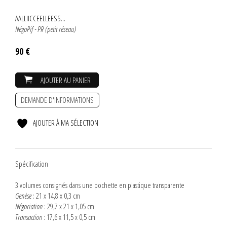
AALLIICCEELLEESS...
NégoPif - PR (petit réseau)
90 €
AJOUTER AU PANIER
DEMANDE D'INFORMATIONS
AJOUTER À MA SÉLECTION
Spécification
3 volumes consignés dans une pochette en plastique transparente
Genèse
: 21 x 14,8 x 0,3 cm
Négociation
: 29,7 x 21 x 1,05 cm
Transaction
: 17,6 x 11,5 x 0,5 cm