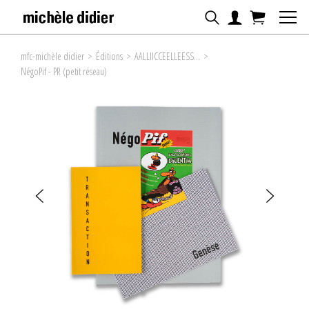
mfc-michèle didier
>
Éditions
>
AALLIICCEELLEESS...
>
NégoPif - PR (petit réseau)