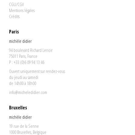
CGU/CGV
Mentions légales
Crédits
Paris
michèle didier
94 boulevard Richard Lenoir
75011 Paris, France
P : +33 (0)6 09 94 13 46
Ouvert uniquement sur rendez-vous
du jeudi au samedi
de 14h00 à 18h00
info@micheledidier.com
Bruxelles
michèle didier
19 rue de la Senne
1000 Bruxelles, Belgique