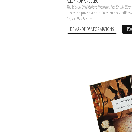
ALLEN RUPPERSBERG
The Mystery Of Nobokov's Room and No, Sir, My Library
Pièces de puzzle à deux faces en bois taillées
18,5 x 25 x 5,5 cm
DEMANDE D'INFORMATIONS
150