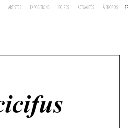
ARTISTES
EXPOSITIONS
FOIRES
ACTUALITÉS
À PROPOS
F
TRIER PAR :
Artiste
Titre
G
H
I
J
K
L
M
N
O
P
Q
R
S