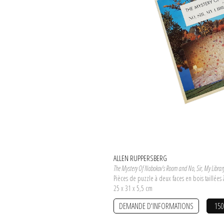
ALLEN RUPPERSBERG
The Mystery Of Nobokov's Room and No, Sir, My Library
Pièces de puzzle à deux faces en bois taillées
25 x 31 x 5,5 cm
DEMANDE D'INFORMATIONS
150