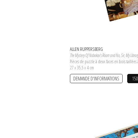
ALLEN RUPPERSBERG
The Mystery Of Nobokov's Room and No, Sir, My Library
Pièces de puzzle à deux faces en bois taillées
27 x 35,5 x 4 cm
DEMANDE D'INFORMATIONS
150