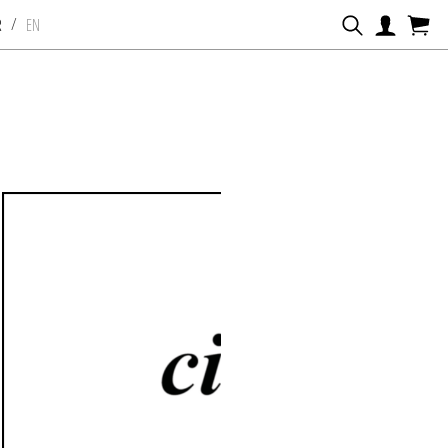
/
R
EN
Date
Prix
T
U
V
W
X
Y
Z