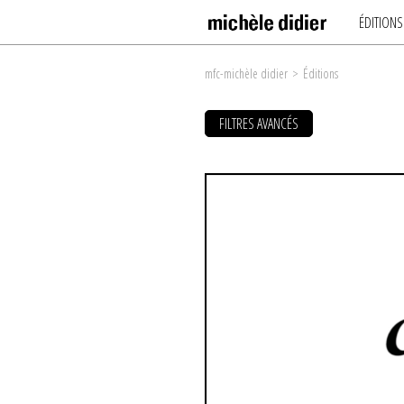
ÉDITIONS
mfc-michèle didier
>
Éditions
FILTRES AVANCÉS
FILTRER LES ŒUVRES PAR :
ARTISTES
#
A
B
C
D
E
F