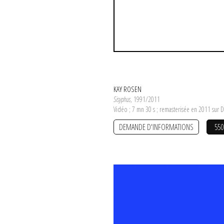
KAY ROSEN
Sisyphus
, 1991/2011
Vidéo ; 7 mn 30 s ; remasterisée en 2011 sur 
DEMANDE D'INFORMATIONS
550